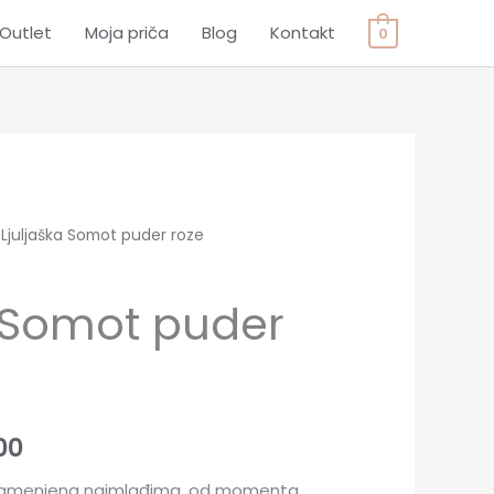
Outlet
Moja priča
Blog
Kontakt
0
 Ljuljaška Somot puder roze
a Somot puder
00
, namenjena najmlađima, od momenta