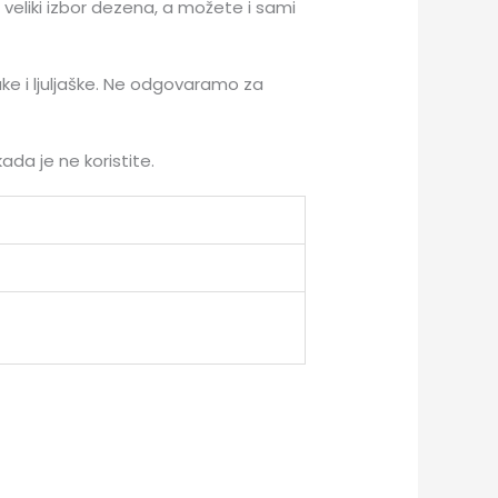
 veliki izbor dezena, a možete i sami
kuke i ljuljaške. Ne odgovaramo za
kada je ne koristite.