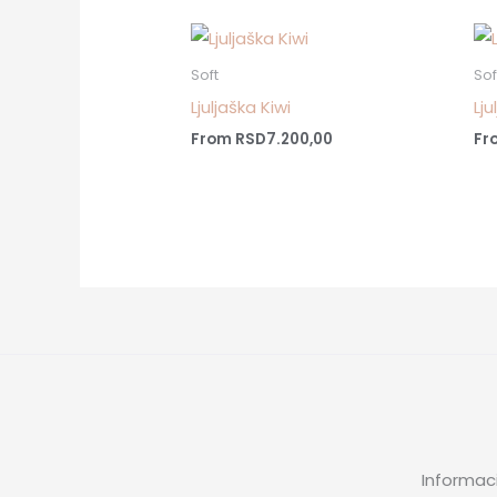
Soft
Sof
Ljuljaška Kiwi
Lj
From
RSD
7.200,00
Fr
Informaci