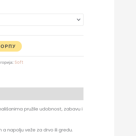
КОРПУ
горија:
Soft
 mališanima pružile udobnost, zabavu i
 a napolju veže za drvo ili gredu.