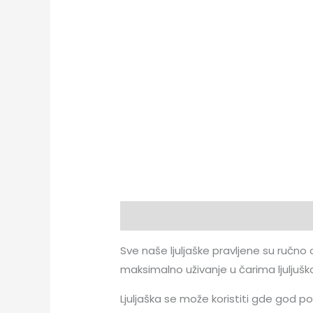
Опис
Додатне информације
Sve naše ljuljaške pravljene su ručno 
maksimalno uživanje u čarima ljuljušk
Ljuljaška se može koristiti gde god po