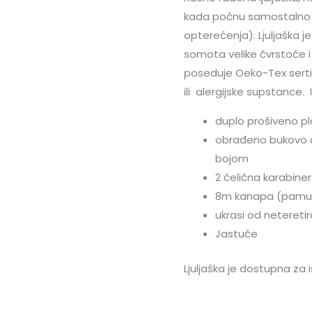
kada počnu samostalno 
opterećenja). Ljuljaška 
somota velike čvrstoće 
poseduje Oeko-Tex sertif
ili alergijske supstance.
duplo prošiveno pl
obrađeno bukovo drv
bojom
2 čelična karabiner
8m kanapa (pamučn
ukrasi od netereti
Jastuče
Ljuljaška je dostupna za 