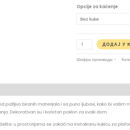
Opcije za kačenje
ДОДАЈ У 
Шифра производа:
-
Кате
od pažljivo biranih materijala i sa puno ljubavi, kako bi vašim
anja. Dekorativan su i koristan poklon za svaki dom.
želite: u prostorijama se zakači na instaliranu kukicu za plafon