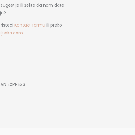
 sugestije ili želite da nam date
ju?
oristeći
Kontakt formu
ili preko
uljuska.com