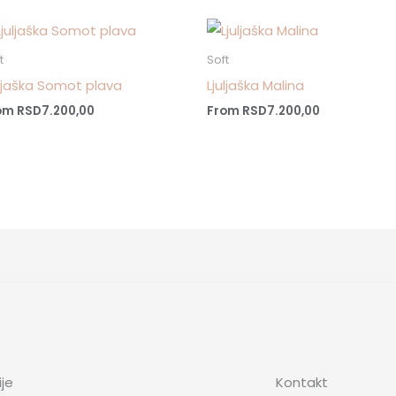
t
Soft
uljaška Somot plava
Ljuljaška Malina
om
RSD
7.200,00
From
RSD
7.200,00
je
Kontakt