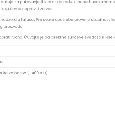
 pakuje za putovanja ili izlete u prirodu. U ponudi uvek imamo
u koju ćemo napraviti za vas.
 nadzora u ljuljašci. Pre svake upotrebe proveriti stabilnost 
g proizvoda.
 oprati ručno. Čuvajte je od direktne sunčeve svetlosti ili kiše 
цм
 kuke za beton (+400RSD)