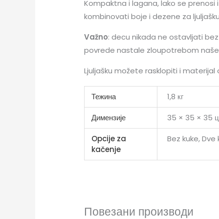
Kompaktna i lagana, lako se prenosi i
kombinovati boje i dezene za ljuljašk
Važno
: decu nikada ne ostavljati bez
povrede nastale zloupotrebom naše
Ljuljašku možete rasklopiti i materijal
Тежина
1,8 кг
Димензије
35 × 35 × 35 
Opcije za
Bez kuke, Dve
kačenje
Повезани производи