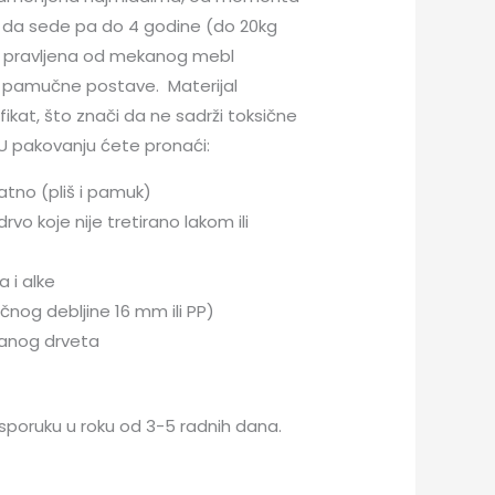
da sede pa do 4 godine (do 20kg
je pravljena od mekanog mebl
i pamučne postave. Materijal
ikat, što znači da ne sadrži toksične
 U pakovanju ćete pronaći:
atno (pliš i pamuk)
o koje nije tretirano lakom ili
a i alke
og debljine 16 mm ili PP)
ranog drveta
isporuku u roku od 3-5 radnih dana.