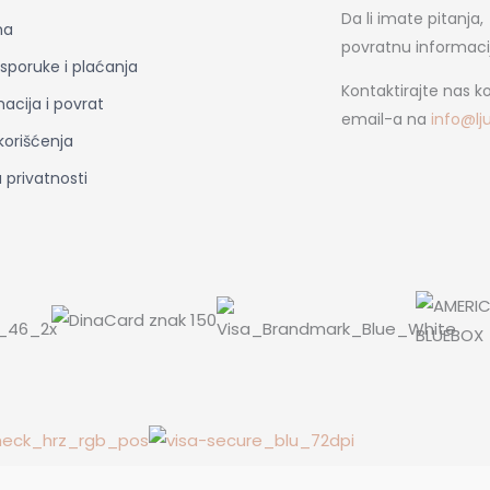
Da li imate pitanja,
ma
povratnu informaci
 isporuke i plaćanja
Kontaktirajte nas k
acija i povrat
email-a na
info@lj
 korišćenja
a privatnosti