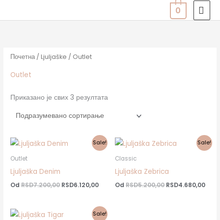
Пређи
ГЛА
0
на
ИЗ
садржај
Почетна
/
Ljuljaške
/ Outlet
Outlet
Приказано је свих 3 резултата
Sale!
Sale!
Outlet
Classic
Ljuljaška Denim
Ljuljaška Zebrica
Od
RSD
7.200,00
RSD
6.120,00
Od
RSD
5.200,00
RSD
4.680,00
Sale!