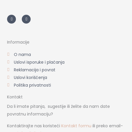
I
F
n
a
s
c
t
e
a
b
g
o
r
o
a
k
m
-
Informacije
f
O nama
Uslovi isporuke i plaćanja
Reklamacija i povrat
Uslovi korišćenja
Politika privatnosti
Kontakt
Da li imate pitanja, sugestije ili želite da nam date
povratnu informaciju?
Kontaktirajte nas koristeći
Kontakt formu
ili preko email-