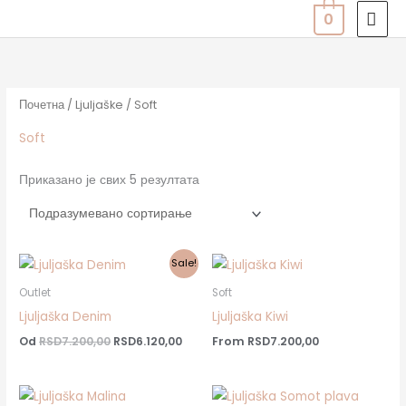
Пређи
ГЛА
0
на
ИЗ
садржај
Почетна
/
Ljuljaške
/ Soft
Soft
Приказано је свих 5 резултата
Sale!
Outlet
Soft
Ljuljaška Denim
Ljuljaška Kiwi
Od
RSD
7.200,00
RSD
6.120,00
From
RSD
7.200,00