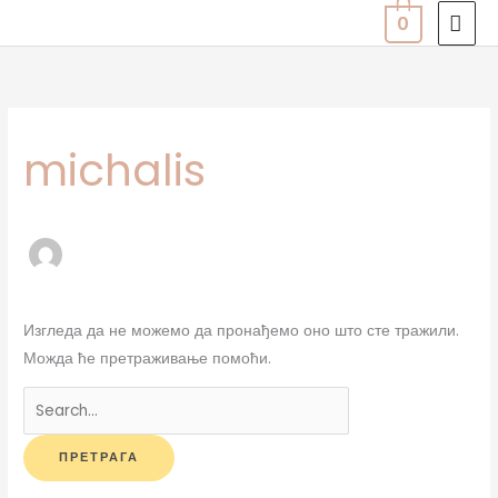
Пређи
ГЛА
0
на
ИЗ
Претрага
садржај
за:
michalis
Изгледа да не можемо да пронађемо оно што сте тражили.
Можда ће претраживање помоћи.